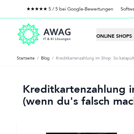
★★★★★ 5 / 5 bei Google-Bewertungen
Softwa
Zum Inhalt springen
ONLINE SHOPS
Startseite
/
Blog
/
Kreditkartenzahlung im Shop: So katapult
Kreditkartenzahlung i
(wenn du's falsch mac