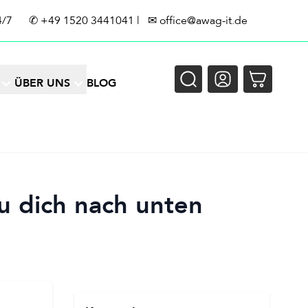
4/7
✆
+49 1520 3441041
| ✉
office@awag-it.de
ÜBER UNS
BLOG
u dich nach unten