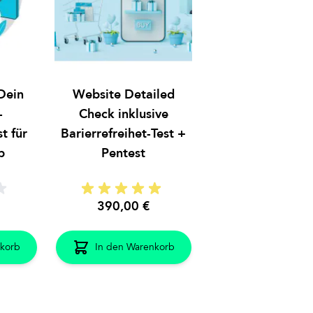
Dein
Website Detailed
-
Check inklusive
t für
Barierrefreihet-Test +
p
Pentest
390,00 €
korb
In den Warenkorb