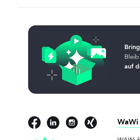
Bring
Bleib
auf d
WaWi
WAWi f