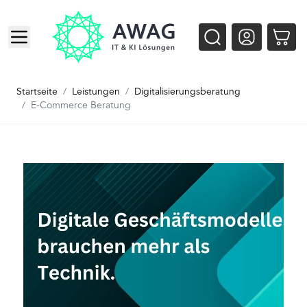
Zum Inhalt springen
Startseite
/
Leistungen
/
Digitalisierungsberatung
/
E-Commerce Beratung