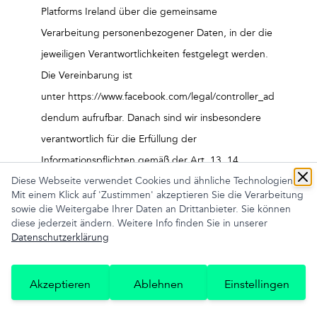
Platforms Ireland über die gemeinsame
Verarbeitung personenbezogener Daten, in der die
jeweiligen Verantwortlichkeiten festgelegt werden.
Die Vereinbarung ist
unter https://www.facebook.com/legal/controller_ad
dendum aufrufbar. Danach sind wir insbesondere
verantwortlich für die Erfüllung der
Informationspflichten gemäß der Art. 13, 14
Diese Webseite verwendet Cookies und ähnliche Technologien.
DSGVO, für die Einhaltung der Sicherheitsvorgaben
Mit einem Klick auf 'Zustimmen' akzeptieren Sie die Verarbeitung
des Art. 32 DSGVO im Hinblick auf die korrekte
sowie die Weitergabe Ihrer Daten an Drittanbieter. Sie können
diese jederzeit ändern. Weitere Info finden Sie in unserer
technische Implementierung und Konfiguration des
Datenschutzerklärung
Dienstes sowie zur Einhaltung der Verpflichtungen
nach den Art. 33, 34 DSGVO, soweit eine
Akzeptieren
Ablehnen
Einstellingen
Verletzung des Schutzes personenbezogener Daten
unsere Verpflichtungen gemäß der Vereinbarung