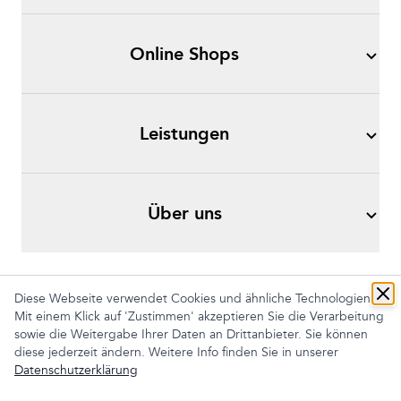
Online Shops
Leistungen
Über uns
Diese Webseite verwendet Cookies und ähnliche Technologien.
Mit einem Klick auf 'Zustimmen' akzeptieren Sie die Verarbeitung
Impressum
AGB
Datenschutz
sowie die Weitergabe Ihrer Daten an Drittanbieter. Sie können
Cookies anpassen
diese jederzeit ändern. Weitere Info finden Sie in unserer
Datenschutzerklärung
+49 1520 344 1041 |
office@awag-it.de