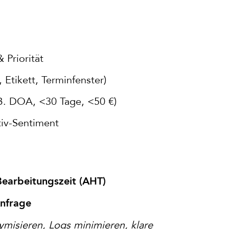
 Priorität
 Etikett, Terminfenster)
 B. DOA, <30 Tage, <50 €)
tiv-Sentiment
Bearbeitungszeit (AHT)
nfrage
isieren, Logs minimieren, klare