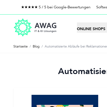
★★★★★ 5 / 5 bei Google-Bewertungen
Softwa
Zum Inhalt springen
ONLINE SHOPS
Startseite
/
Blog
/
Automatisierte Abläufe bei Reklamationen
Automatisie