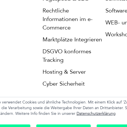
Rechtliche
Software
Informationen im e-
WEB- un
Commerce
Worksh
Marktplätze Integrieren
DSGVO konformes
Tracking
Hosting & Server
Cyber Sicherheit
 verwendet Cookies und ähnliche Technologien. Mit einem Klick auf '
mpressum
AGB
Datenschutz
Cookies anpass
e die Verarbeitung sowie die Weitergabe Ihrer Daten an Drittanbieter. 
 ändern. Weitere Info finden Sie in unserer
Datenschutzerklärung
+49 1520 344 1041 |
office@awag-it.de
Mo - Fr 08:00 - 18:00 Uhr, Support 24/7
© Alle Rechte vorbehalten. 2015-2026