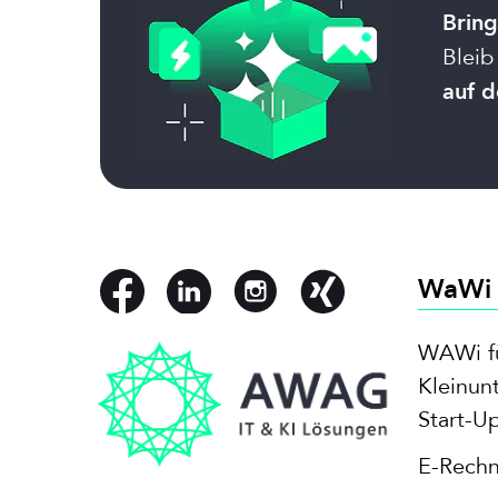
Bring
Bleib
auf d
WaWi
WAWi f
Kleinun
Start-U
E-Rech