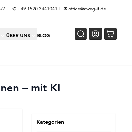
4/7
✆
+49 1520 3441041
| ✉
office@awag-it.de
ÜBER UNS
BLOG
nen – mit KI
Kategorien