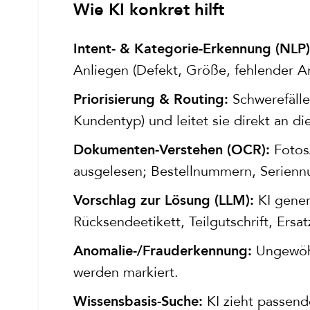
Wie KI konkret hilft
Intent- & Kategorie-Erkennung (NLP)
Anliegen (Defekt, Größe, fehlender Art
Schwerefälle
Priorisierung & Routing:
Kundentyp) und leitet sie direkt an di
Fotos
Dokumenten-Verstehen (OCR):
ausgelesen; Bestellnummern, Serienn
KI generi
Vorschlag zur Lösung (LLM):
Rücksendeetikett, Teilgutschrift, Ersat
Ungewöhnl
Anomalie-/Frauderkennung:
werden markiert.
KI zieht passend
Wissensbasis-Suche: