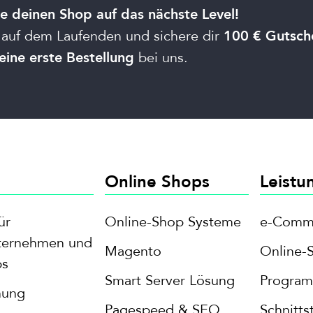
e deinen Shop auf das nächste Level!
 auf dem Laufenden und sichere dir
100 € Gutsch
bei uns.
eine erste Bestellung
Online Shops
Leistu
ür
Online-Shop Systeme
e-Comme
ternehmen und
Magento
Online-
ps
Smart Server Lösung
Program
nung
Pagespeed & SEO
Schnitt