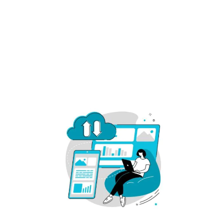
Langsame Shops kosten Geld. Mit SpeedUp Pro
analysieren wir deine Ladezeiten bis ins Detail – vom
ersten Byte bis zum letzten Script.Wir messen die realen
Ladezeiten, identifizieren Bremsen (z. B. große Bilder,
JS, Serverprobleme) und optimieren gezielt.
Auf Lager