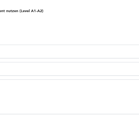
KI Workshop Grundlagen & Anwendung - sicher & effizient nutzen (Level A1-A2)