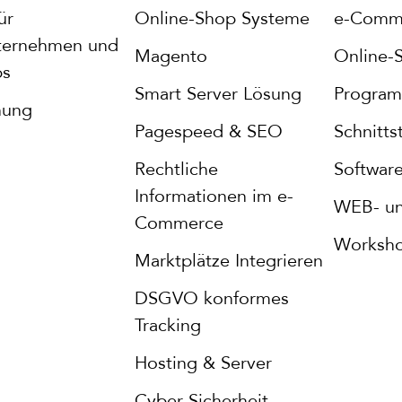
ür
Online-Shop Systeme
e-Comme
ternehmen und
Magento
Online-
ps
Smart Server Lösung
Program
nung
Pagespeed & SEO
Schnitt
Rechtliche
Software
Informationen im e-
WEB- un
Commerce
Worksh
Marktplätze Integrieren
DSGVO konformes
Tracking
Hosting & Server
Cyber Sicherheit