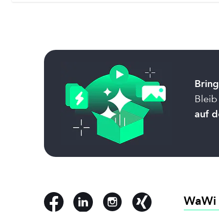
Bring
Bleib
auf d
WaWi