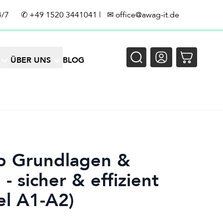
4/7
✆
+49 1520 3441041
| ✉
office@awag-it.de
ÜBER UNS
BLOG
p Grundlagen &
 sicher & effizient
el A1-A2)