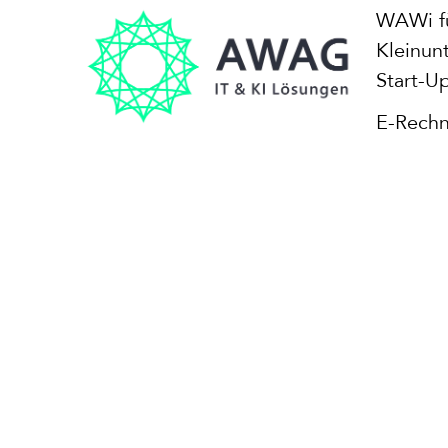
WAWi f
Kleinun
Start-U
E-Rech