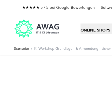
★★★★★ 5 / 5 bei Google-Bewertungen
Softwa
Zum Inhalt springen
ONLINE SHOPS
Startseite
/
KI Workshop Grundlagen & Anwendung - sicher & 