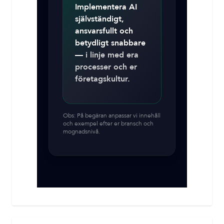
Implementera AI
självständigt,
ansvarsfullt och
betydligt snabbare
—
i linje med era
processer och er
företagskultur.
Obs: På begäran anpassar vi innehåll
och exempel efter er bransch och
mognadsnivå.