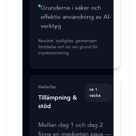
Grunderna i säker och
effektiv användning av AI-
verktyg
Resultat: tydlighet, gemensam
förståelse och en ren grund för
implementering.
Mellanfas
ca 1
vecka
Tillämpning &
stöd
Mellan dag 1 och dag 2
finns en medveten paus —