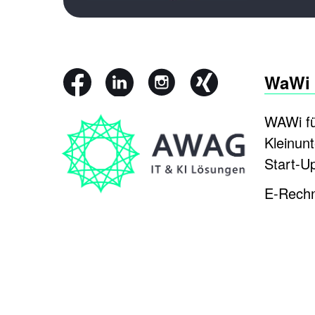
WaWi
WAWi f
Kleinun
Start-U
E-Rech