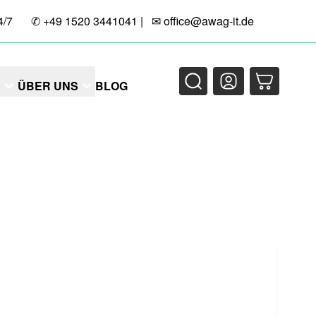
4/7
✆
+49 1520 3441041
| ✉
office@awag-it.de
N
ÜBER UNS
BLOG