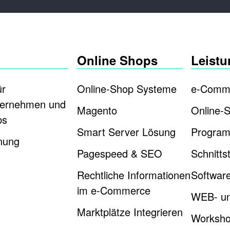
Online Shops
Leist
ür
Online-Shop Systeme
e-Comme
ternehmen und
Magento
Online-
ps
Smart Server Lösung
Program
nung
Pagespeed & SEO
Schnitts
Rechtliche Informationen
Software
im e-Commerce
WEB- un
Marktplätze Integrieren
Worksh