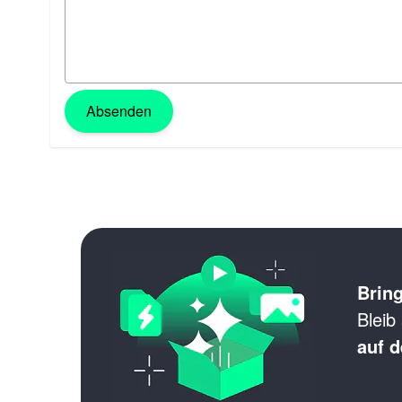
Absenden
Bring
Bleib
auf d